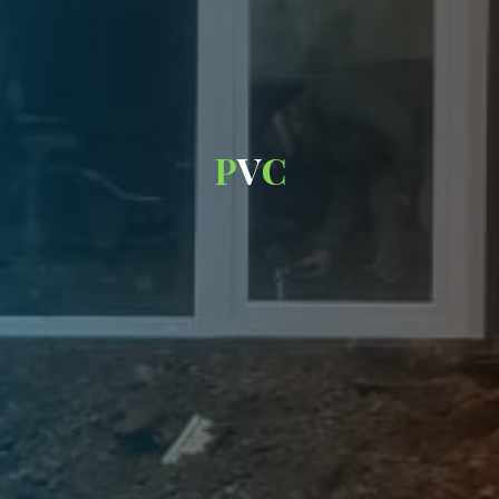
P
V
C